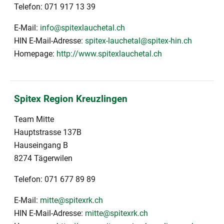
Telefon: 071 917 13 39
E-Mail:
info@spitexlauchetal.ch
HIN E-Mail-Adresse:
spitex-lauchetal@spitex-hin.ch
Homepage:
http://www.spitexlauchetal.ch
Spitex Region Kreuzlingen
Team Mitte
Hauptstrasse 137B
Hauseingang B
8274 Tägerwilen
Telefon: 071 677 89 89
E-Mail:
mitte@spitexrk.ch
HIN E-Mail-Adresse:
mitte@spitexrk.ch