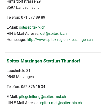
Hinterdorfstrasse 29
8597 Landschlacht
Telefon: 071 677 89 89
E-Mail:
ost@spitexrk.ch
HIN E-Mail-Adresse:
ost@spitexrk.ch
Homepage:
http://www.spitex-region-kreuzlingen.ch
Spitex Matzingen Stettfurt Thundorf
Lauchefeld 31
9548 Matzingen
Telefon: 052 376 15 34
E-Mail:
pflegeleitung@spitex-mst.ch
HIN E-Mail-Adresse:
spitex-mst@spitex-hin.ch