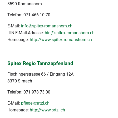
8590 Romanshorn
Telefon: 071 466 10 70
E-Mail:
info@spitex-romanshorn.ch
HIN E-Mail-Adresse:
hin@spitex-romanshorn.ch
Homepage:
http://www.spitex-romanshorn.ch
Spitex Regio Tannzapfenland
Fischingerstrasse 66 / Eingang 12A
8370 Sirnach
Telefon: 071 978 73 00
E-Mail:
pflege@srtzl.ch
Homepage:
http://www.srtzl.ch