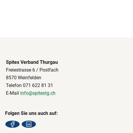
Spitex Verband Thurgau
Freiestrasse 6 / Postfach
8570 Weinfelden
Telefon 071 622 81 31
E-Mail
info@spitextg.ch
Folgen Sie uns auch auf: