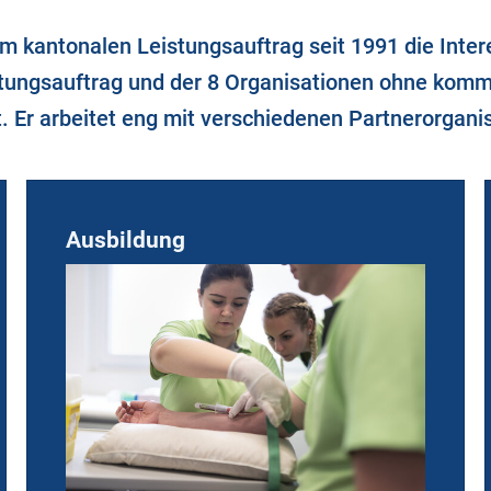
m kantonalen Leistungsauftrag seit 1991 die Intere
ungsauftrag und der 8 Organisationen ohne kommu
it. Er arbeitet eng mit verschiedenen Partnerorg
Ausbildung
07.2026
03.07.2026
zliche Gratulation zum
Safety-Day 202
rabschluss 👏🎉💐!
16 neue FaGes EFZ
in der Spitex
Detailansicht