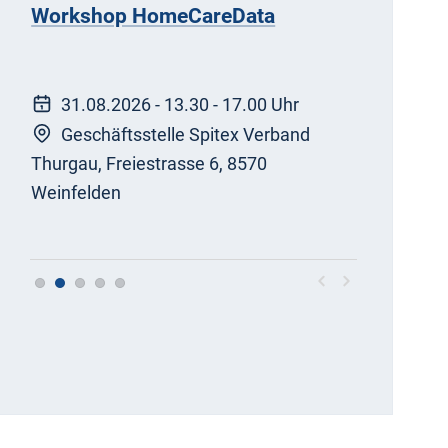
Workshop HomeCareData
Netzwerk
Bildungsv
Treffen
31.08.2026
-
13.30 - 17.00 Uhr
04.09.
s,
Geschäftsstelle Spitex Verband
Kath. P
Thurgau, Freiestrasse 6, 8570
Freiestras
Weinfelden