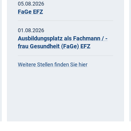
05.08.2026
Netzwerktreffen
FaGe EFZ
Wundexpertinnen - 2. Treffen
01.08.2026
17.08.2026
-
13.30-17.00 Uhr
Ausbildungsplatz als Fachmann / -
Kath. Pfarreizentrum St. Johanne
frau Gesundheit (FaGe) EFZ
Freiestrasse 13, 8570 Weinfelden
Weitere Stellen finden Sie hier