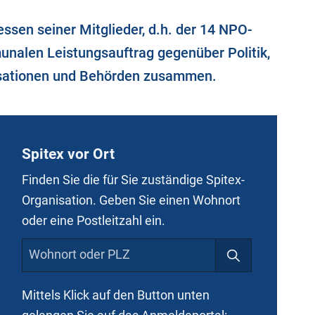
ssen seiner Mitglieder, d.h. der 14 NPO-
nalen Leistungsauftrag gegenüber Politik,
anisationen und Behörden zusammen.
Spitex vor Ort
Finden Sie die für Sie zuständige Spitex-
15.06.2026
Organisation. Geben Sie einen Wohnort
6
Zivilschutz schnuppert Spit
oder eine Postleitzahl ein.
Luft
Sicherheit hat
WK des
oberste Prioriät am
Zivilschutzes
2. Safety-Day.
Mittels Klick auf den Button unten
der Spitex zu
Detailansicht